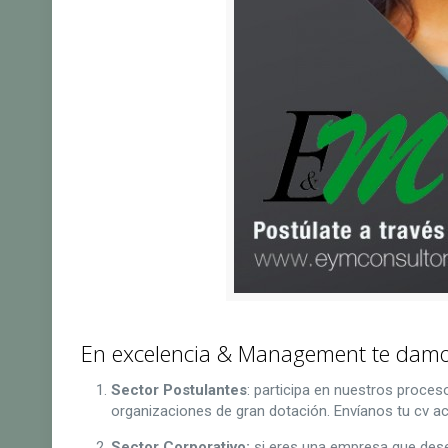
En excelencia & Management te damos
Sector Postulantes
: participa en nuestros proce
organizaciones de gran dotación. Envíanos tu cv ac
Sector Corporativo:
si eres una empresa que dese