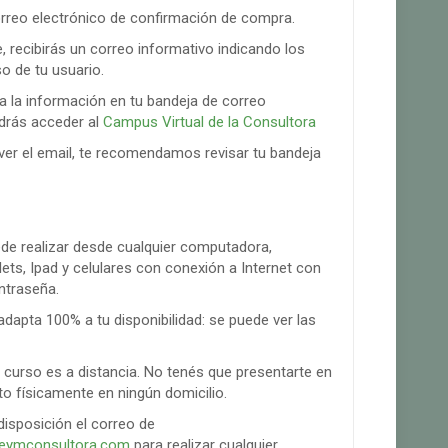
orreo electrónico de confirmación de compra.
 recibirás un correo informativo indicando los
o de tu usuario.
a la información en tu bandeja de correo
odrás acceder al
Campus Virtual de la Consultora
ver el email, te recomendamos revisar tu bandeja
ede realizar desde cualquier computadora,
ets, Ipad y celulares con conexión a Internet con
ntraseña.
dapta 100% a tu disponibilidad: se puede ver las
l curso es a distancia. No tenés que presentarte en
 físicamente en ningún domicilio.
isposición el correo de
eymconsultora.com
para realizar cualquier