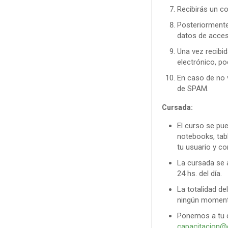
Recibirás un c
Posteriormente,
datos de acces
Una vez recibid
electrónico, p
En caso de no 
de SPAM.
Cursada:
El curso se pu
notebooks, tabl
tu usuario y co
La cursada se a
24 hs. del día.
La totalidad de
ningún momento
Ponemos a tu d
capacitacion@