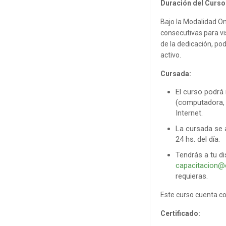
Duración del Curso
Bajo la Modalidad On
consecutivas para vi
de la dedicación, p
activo.
Cursada:
El curso podrá 
(computadora, n
Internet.
La cursada se a
24 hs. del día.
Tendrás a tu di
capacitacion@
requieras.
Este curso cuenta co
Certificado: